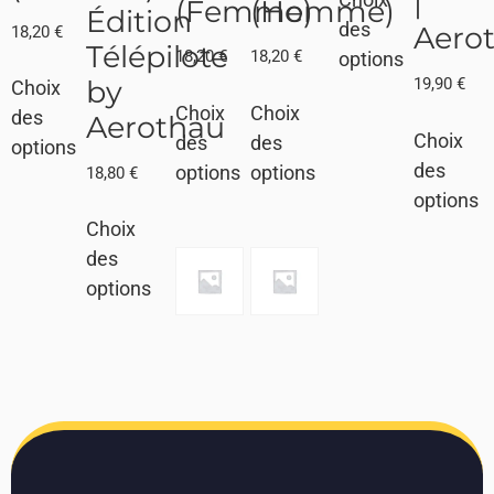
|
(Femme)
(Homme)
Édition
des
Aero
18,20
€
Télépilote
18,20
€
18,20
€
options
19,90
€
by
Choix
Choix
Choix
des
Aerothau
Choix
des
des
options
des
options
options
18,80
€
options
Choix
des
options