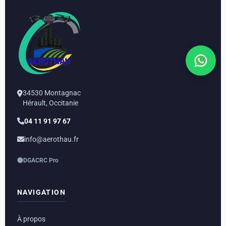
34530 Montagnac
Hérault, Occitanie
04 11 91 97 67
info@aerothau.fr
DGAC
RC Pro
NAVIGATION
À propos