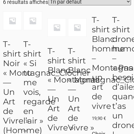
6 résultats affichés
T-
T-
shirt
shirt
Blanc
dron
T-
T-
homme
humo
T-
T-
shirt
shirt
–
–
shirt
shirt
Noir
« Si
Montagna
« Pas
Blanc
Blanc
« Montagnac_Clocher
tu
un
beso
« Montagnac
« Montagnac_Cl
—
me
art
d’aile
—
—
Un
vois,
de
quan
Un
Un
Art
regarde
vivre
t’as
Art
Art
de
en
un
de
de
19,90
€
Vivre »
l’air »
drone
Vivre »
Vivre »
(Homme)
–
Choix