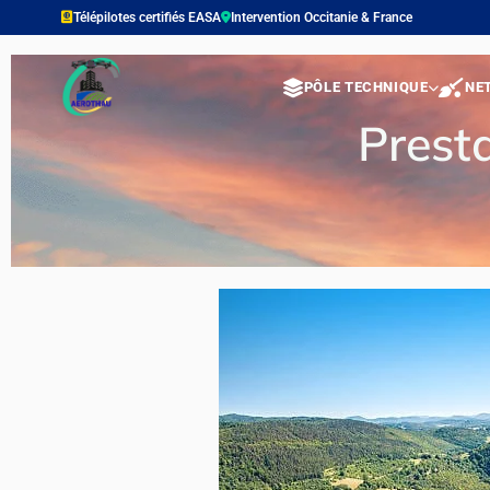
contenu
Télépilotes certifiés EASA
Intervention Occitanie & France
principal
PÔLE TECHNIQUE
NE
Presta