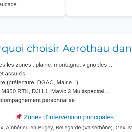
faudage
quoi choisir Aerothau dans
es les zones : plaine, montagne, vignobles…
et assurés
e (préfecture, DGAC, Mairie...)
: M350 RTK, DJI L1, Mavic 3 Multispectral…
 accompagnement personnalisé
Zones d’intervention principales :
, Ambérieu-en-Bugey, Bellegarde (Valserhône), Gex, Mi