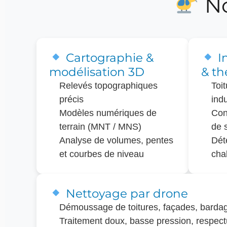
No
Cartographie &
In
modélisation 3D
& t
Relevés topographiques
Toi
précis
indu
Modèles numériques de
Con
terrain (MNT / MNS)
de 
Analyse de volumes, pentes
Dét
et courbes de niveau
chal
Nettoyage par drone
Démoussage de toitures, façades, bardag
Traitement doux, basse pression, respec