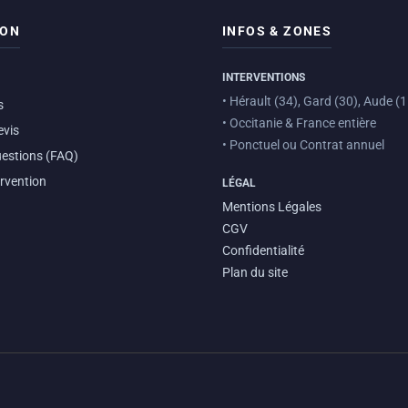
ION
INFOS & ZONES
INTERVENTIONS
• Hérault (34), Gard (30), Aude (1
s
• Occitanie & France entière
evis
• Ponctuel ou Contrat annuel
uestions (FAQ)
ervention
LÉGAL
Mentions Légales
CGV
Confidentialité
Plan du site