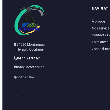
NAVIGAT
À propos
Nos service
Contact / D
Foire aux q
34530 Montagnac
Zones d'int
Hérault, Occitanie
04 11 91 97 67
info@aerothau.fr
DGAC
RC Pro