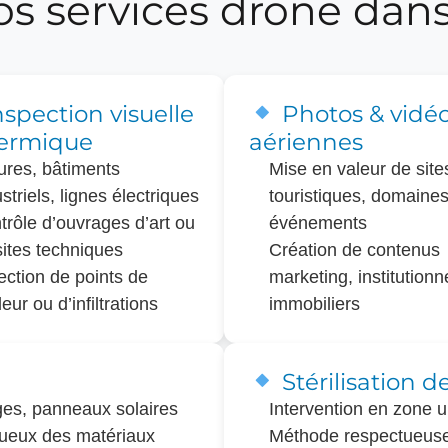
s services drone dans 
spection visuelle
Photos & vidé
hermique
aériennes
tures, bâtiments
Mise en valeur de site
striels, lignes électriques
touristiques, domaine
trôle d’ouvrages d’art ou
événements
sites techniques
Création de contenus
ection de points de
marketing, institutionn
eur ou d’infiltrations
immobiliers
Stérilisation d
es, panneaux solaires
Intervention en zone ur
tueux des matériaux
Méthode respectueuse 