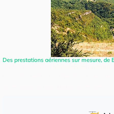
Des prestations aériennes sur mesure, de
Aerothau intervient dans
tout le département de l’Ain (01)
po
ou captation visuelle par drone. Nous allions expertise techn
bien en milieu urbain qu’en zone rurale ou montagneuse.