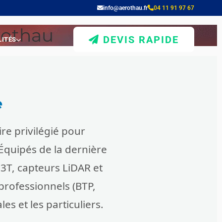
info@aerothau.fr
04 11 91 97 67
rothau
DEVIS RAPIDE
ITÉS
e
re privilégié pour
 Équipés de la dernière
3T, capteurs LiDAR et
professionnels (BTP,
les et les particuliers.