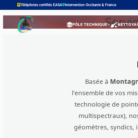
contenu
Télépilotes certifiés EASA
Intervention Occitanie & France
principal
Servi
PÔLE TECHNIQUE
NETTOYA
Basée à
Montagn
l'ensemble de vos miss
technologie de point
multispectraux), no
géomètres, syndics, ind