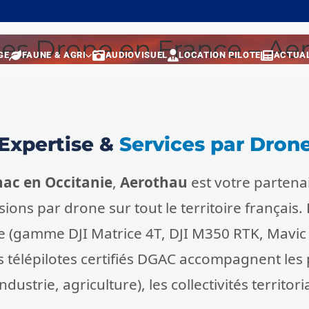
ces Drone en France – Ae
GE
FAUNE & AGRI
AUDIOVISUEL
LOCATION PILOTE
ACTUAL
Expertise &
Services par Dron
ac en Occitanie
,
Aerothau
est votre partenai
ions par drone sur tout le territoire français.
e (gamme DJI Matrice 4T, DJI M350 RTK, Mavic 
s télépilotes certifiés DGAC accompagnent les 
ustrie, agriculture), les collectivités territoria